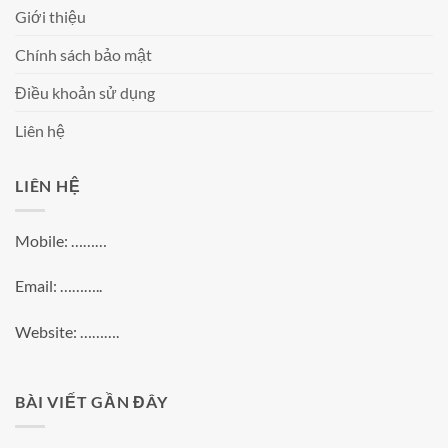
Giới thiệu
Chính sách bảo mật
Điều khoản sử dụng
Liên hệ
LIÊN HỆ
Mobile: ………
Email: ………..
Website: ……….
BÀI VIẾT GẦN ĐÂY