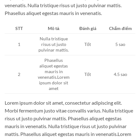
venenatis. Nulla tristique risus ut justo pulvinar mattis.
Phasellus aliquet egestas mauris in venenatis.
STT
Mô tả
Đánh giá
Chấm điểm
Nulla tristique
1
risus ut justo
Tốt
5 sao
pulvinar mattis.
Phasellus
aliquet egestas
mauris in
2
Tốt
4.5 sao
venenatis.Lorem
ipsum dolor sit
amet
Lorem ipsum dolor sit amet, consectetur adipiscing elit.
Morbi fermentum justo vitae convallis varius. Nulla tristique
risus ut justo pulvinar mattis. Phasellus aliquet egestas
mauris in venenatis. Nulla tristique risus ut justo pulvinar
mattis. Phasellus aliquet egestas mauris in venenatis.Lorem