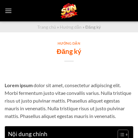
Bỏ
qua
nội
dung
Trang chủ
»
Hướng dẫn
»
Đăng ký
HƯỚNG DẪN
Đăng ký
Lorem ipsum
dolor sit amet, consectetur adipiscing elit.
Morbi fermentum justo vitae convallis varius. Nulla tristique
risus ut justo pulvinar mattis. Phasellus aliquet egestas
mauris in venenatis. Nulla tristique risus ut justo pulvinar
mattis. Phasellus aliquet egestas mauris in venenatis.
Nội dung chính