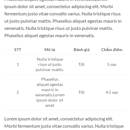
ipsum dolor sit amet, consectetur adipiscing elit. Morbi
fermentum justo vitae convallis varius. Nulla tristique risus
ut justo pulvinar mattis. Phasellus aliquet egestas mauris in
venenatis. Nulla tristique risus ut justo pulvinar mattis.
Phasellus aliquet egestas mauris in venenatis.
STT
Mô tả
Đánh giá
Chấm điểm
Nulla tristique
1
risus ut justo
Tốt
5 sao
pulvinar mattis.
Phasellus
aliquet egestas
mauris in
2
Tốt
4.5 sao
venenatis.Lorem
ipsum dolor sit
amet
Lorem ipsum dolor sit amet, consectetur adipiscing elit.
Morbi fermentum justo vitae convallis varius. Nulla tristique