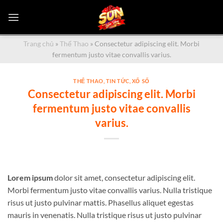
Bỏ
qua
nội
dung
Trang chủ
»
Thể Thao
»
Consectetur adipiscing elit. Morbi
fermentum justo vitae convallis varius.
THỂ THAO
,
TIN TỨC
,
XỔ SỐ
Consectetur adipiscing elit. Morbi
fermentum justo vitae convallis
varius.
Lorem ipsum
dolor sit amet, consectetur adipiscing elit.
Morbi fermentum justo vitae convallis varius. Nulla tristique
risus ut justo pulvinar mattis. Phasellus aliquet egestas
mauris in venenatis. Nulla tristique risus ut justo pulvinar