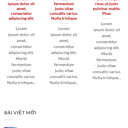
ipsum dolor sit
fermentum
risus ut justo
amet,
justo vitae
pulvinar mattis.
consectetur
convallis varius.
Phas
adipiscing elit.
Nulla tristique
Lorem
Lorem
Lorem
ipsum dolor sit
ipsum dolor sit
ipsum dolor sit
amet,
amet,
amet,
consectetur
consectetur
consectetur
adipiscing elit.
adipiscing elit.
adipiscing elit.
Morbi
Morbi
Morbi
fermentum
fermentum
fermentum
justo vitae
justo vitae
justo vitae
convallis varius.
convallis varius.
convallis varius.
Nulla tristique...
Nulla tristique...
Nulla tristique...
BÀI VIẾT MỚI