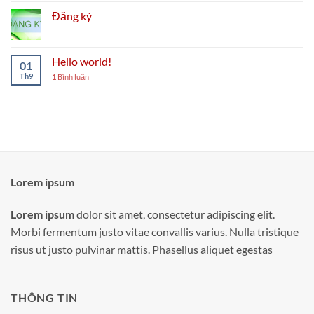
Đăng ký
Hello world!
01
Th9
1
Bình luận
Lorem ipsum
Lorem ipsum
dolor sit amet, consectetur adipiscing elit.
Morbi fermentum justo vitae convallis varius. Nulla tristique
risus ut justo pulvinar mattis. Phasellus aliquet egestas
THÔNG TIN